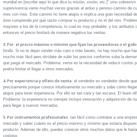
mundial en [escribe aquí lo que dice tu misión, visión, etc.]” sino sobrevivi
supervivencia viene muchas veces gracias al arduo y penoso camino de cub
mes con mes. Este camino no tiene atajos e implica una gran necesidad d
éste comprenda por qué razón comprar tu producto y no el del otro. Proble
mayores a los de la competencia, lo cual es muy probable, y tus atributos 
entonces el precio limitará de manera negativa tus ventas.
3. Por el precio máximo o mínimo que fijan los proveedores o el gob
fondo. Si no te dejan vender más caro o más barato, no hay mucho que hace
mucho más fácil pero olvídate de subir los precios conforme suba la deman
que juega el mercado. Problema: verse en la necesidad de reducir costos par
podría limitar el llegar a otros mercados.
4. Por experiencia y olfato de venta
: el vendedor es vendedor desde que 
precisamente porque conoce intuitivamente su mercado y sabe cómo llegar
atajos para tener experiencia. Por ello es tan cara y tan escasa. El buen ol
Problema: la experiencia no siempre incluye innovación y adquisición de n
para llegar a nuevos mercados.
5. Por instrumentos profesionales
: tan fácil como contratar a una empres
mercado y saber cuánto es el precio máximo y mínimo que estaría dispuesto
producto. Además de ello, puedes conocer otros muchos datos que le haría
costoso.