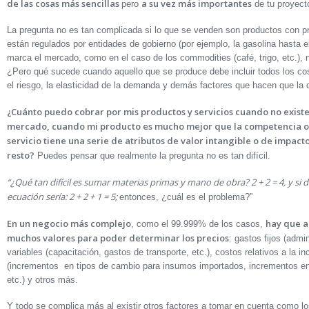
de las cosas más sencillas
a su vez más importantes
pero
de tu proyec
La pregunta no es tan complicada si lo que se venden son productos con pre
están regulados por entidades de gobierno (por ejemplo, la gasolina hasta el
marca el mercado, como en el caso de los commodities (café, trigo, etc.)
¿Pero qué sucede cuando aquello que se produce debe incluir todos los cost
el riesgo, la elasticidad de la demanda y demás factores que hacen que la d
¿Cuánto puedo cobrar por mis productos y servicios cuando no existe
mercado, cuando mi producto es mucho mejor que la competencia o
servicio tiene una serie de atributos de valor intangible o de impact
resto?
Puedes pensar que realmente la pregunta no es tan difícil.
“¿Qué tan difícil es sumar materias primas y mano de obra? 2 + 2 = 4, y si 
ecuación sería: 2 + 2 + 1 = 5;
entonces, ¿cuál es el problema?”
En un negocio más complejo
hay que a
, como el 99.999% de los casos,
muchos valores para poder determinar los precios
: gastos fijos (admin
variables (capacitación, gastos de transporte, etc.), costos relativos a la
(incrementos en tipos de cambio para insumos importados, incrementos en
etc.) y otros más.
Y todo se complica más al existir otros factores a tomar en cuenta como l