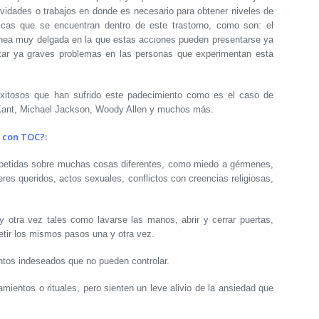
vidades o trabajos en donde es necesario para obtener niveles de
sticas que se encuentran dentro de este trastorno, como son: el
línea muy delgada en la que estas acciones pueden presentarse ya
tar ya graves problemas en las personas que experimentan esta
xitosos que han sufrido este padecimiento como es el caso de
 Kant, Michael Jackson, Woody Allen y muchos más.
s con TOC?:
idas sobre muchas cosas diferentes, como miedo a gérmenes,
seres queridos, actos sexuales, conflictos con creencias religiosas,
ra vez tales como lavarse las manos, abrir y cerrar puertas,
petir los mismos pasos una y otra vez.
s indeseados que no pueden controlar.
ntos o rituales, pero sienten un leve alivio de la ansiedad que