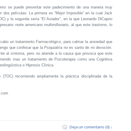
cómo se puede presentar este padecimiento de una manera muy
 dos películas: La primera es “Mejor Imposible” en la cual Jack
OC) y la segunda sería “El Aviador”, en la que Leonardo DiCaprio
esario norte americano multimillonario, al que este trastorno, lo
 cabo un tratamiento Farmacológico, para calmar la ansiedad que
engo que confesar que la Psiquiatría no es santo de mi devoción.
te al síntoma, pero no atiende a la causa que provoca que este
miendo mas un tratamiento de Psicoterapia como una Cognitiva
olingüística o Hipnosis Clínica.
 (TOC) recomiendo ampliamente la práctica disciplinada de la
n.com
Deja un comentario (0) ↓