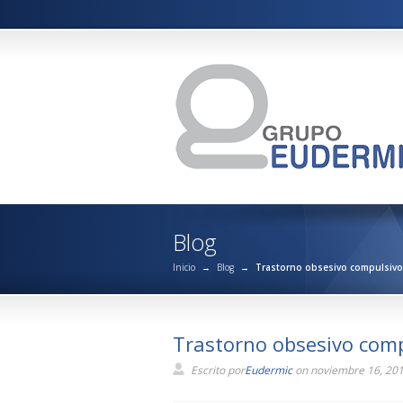
Blog
Inicio
→
Blog
→
Trastorno obsesivo compulsivo,
Trastorno obsesivo comp
Escrito por
Eudermic
on noviembre 16, 20