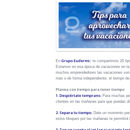
Grupo Eudermi
En
c te compartimos 20 ti
Estamos en esa época de vacaciones en la qu
muchos emprendedores las vacaciones son un
más o de forma independiente, el tiempo de r
Planea con tiempo para tener tiempo
1. Despiértate temprano.
Para muchas pers
clientes en las mañanas para que puedas dis
2. Separa tu tiempo.
Date un momento para 
estos bloques por las mañanas te permitirá t
3. Ten en cuenta el jet lag si viajaste lar