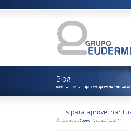
Blog
Inicio
→
Blog
→
Tips para aprovechar tus vacac
Tips para aprovechar tu
Escrito por
Eudermic
on abril 5, 2017