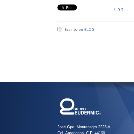
Pin It
Escrito en
BLOG
José Gpe. Montenegro 2223-A
Col. Americana, C.P. 44160