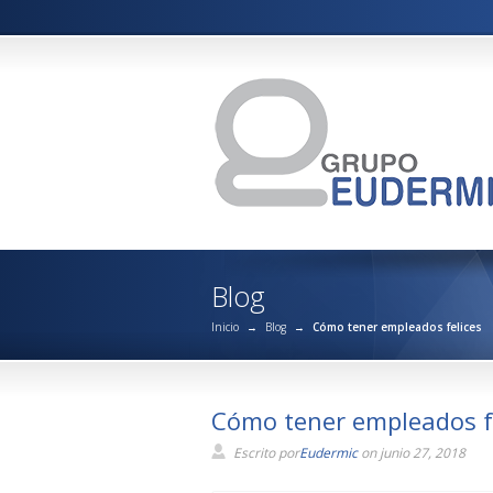
Blog
Inicio
→
Blog
→
Cómo tener empleados felices
Cómo tener empleados f
Escrito por
Eudermic
on junio 27, 2018