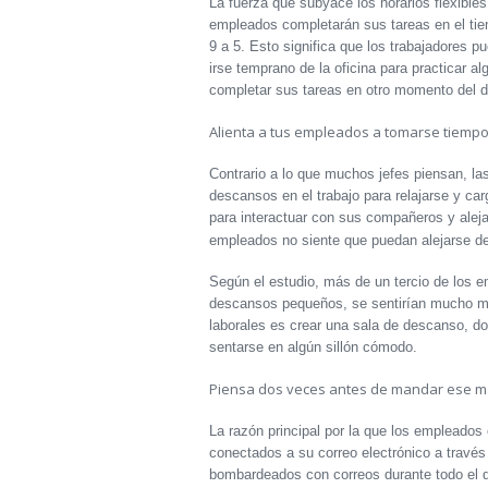
La fuerza que subyace los horarios flexibles
empleados completarán sus tareas en el tiem
9 a 5. Esto significa que los trabajadores pu
irse temprano de la oficina para practicar a
completar sus tareas en otro momento del d
Alienta a tus empleados a tomarse tiempo 
Contrario a lo que muchos jefes piensan, l
descansos en el trabajo para relajarse y ca
para interactuar con sus compañeros y aleja
empleados no siente que puedan alejarse de 
Según el estudio, más de un tercio de los e
descansos pequeños, se sentirían mucho má
laborales es crear una sala de descanso, d
sentarse en algún sillón cómodo.
Piensa dos veces antes de mandar ese ma
La razón principal por la que los empleados
conectados a su correo electrónico a travé
bombardeados con correos durante todo el dí