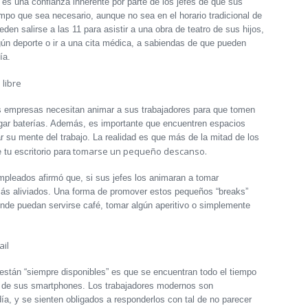
 es una confianza inherente por parte de los jefes de que sus
po que sea necesario, aunque no sea en el horario tradicional de
eden salirse a las 11 para asistir a una obra de teatro de sus hijos,
lgún deporte o ir a una cita médica, a sabiendas de que pueden
ía.
libre
as empresas necesitan animar a sus trabajadores para que tomen
rgar baterías. Además, es importante que encuentren espacios
r su mente del trabajo. La realidad es que más de la mitad de los
tomarse un pequeño descanso.
tu escritorio para
mpleados afirmó que, si sus jefes los animaran a tomar
s aliviados. Una forma de promover estos pequeños “breaks”
onde puedan servirse café, tomar algún aperitivo o simplemente
il
 están “siempre disponibles” es que se encuentran todo el tiempo
s de sus smartphones. Los trabajadores modernos son
a, y se sienten obligados a responderlos con tal de no parecer