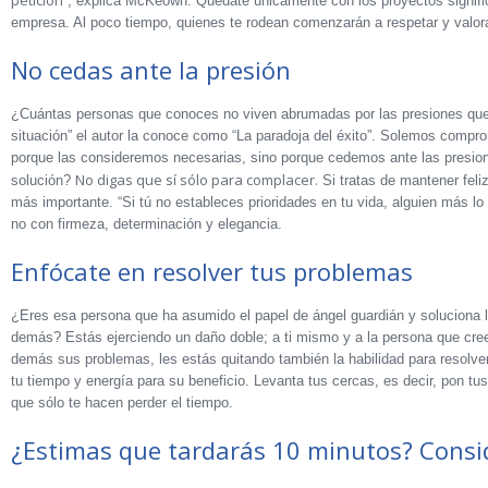
petición
”, explica McKeown. Quédate únicamente con los proyectos signific
empresa. Al poco tiempo, quienes te rodean comenzarán a respetar y valor
No cedas ante la presión
¿Cuántas personas que conoces no viven abrumadas por las presiones que 
situación” el autor la conoce como “La paradoja del éxito”. Solemos compr
porque las consideremos necesarias, sino porque cedemos ante las presione
No digas que sí sólo para complacer.
solución?
Si tratas de mantener feliz
más importante. “Si tú no estableces prioridades en tu vida, alguien más lo
no con firmeza, determinación y elegancia.
Enfócate en resolver tus problemas
¿Eres esa persona que ha asumido el papel de ángel guardián y soluciona 
demás? Estás ejerciendo un daño doble; a ti mismo y a la persona que crees
demás sus problemas, les estás quitando también la habilidad para resolve
tu tiempo y energía para su beneficio. Levanta tus cercas, es decir, pon tu
que sólo te hacen perder el tiempo.
¿Estimas que tardarás 10 minutos? Consid